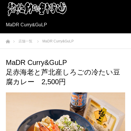
MaDR Curry&GuLP
ホーム
店舗一覧
MaDR Curry&GuLP
MaDR Curry&GuLP
足赤海老と芦北産しろごの冷たい豆
腐カレー 2,500円